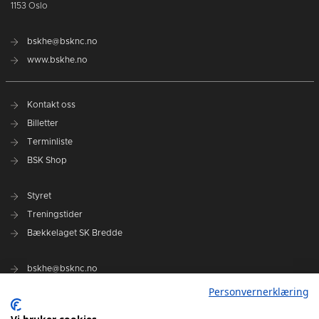
1153 Oslo
bskhe@bsknc.no
www.bskhe.no
Kontakt oss
Billetter
Terminliste
BSK Shop
Styret
Treningstider
Bækkelaget SK Bredde
bskhe@bsknc.no
bskhe.no
Personvernerklæring
Ansvarlig redaktør