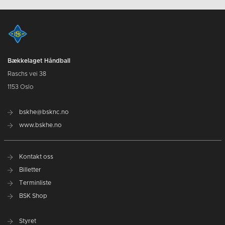
Bækkelaget Håndball
Raschs vei 38
1153 Oslo
bskhe@bsknc.no
www.bskhe.no
Kontakt oss
Billetter
Terminliste
BSK Shop
Styret