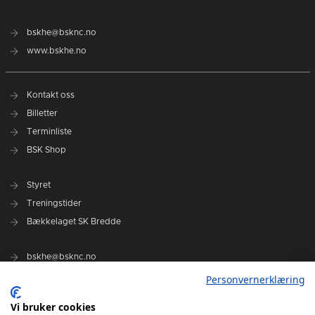
bskhe@bsknc.no
www.bskhe.no
Kontakt oss
Billetter
Terminliste
BSK Shop
Styret
Treningstider
Bækkelaget SK Bredde
bskhe@bsknc.no
bskhe.no
Personvernerklæring
Ansvarlig redaktør
Vi bruker cookies