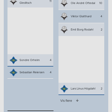
11
Gleditsch
Ole André Oftedal
10
Viktor Glatthard
4
Emil Borg Rodahl
2
Sondre Orheim
4
Sebastian Reiersen
4
Lars Linus Högdahl
2
Vis flere