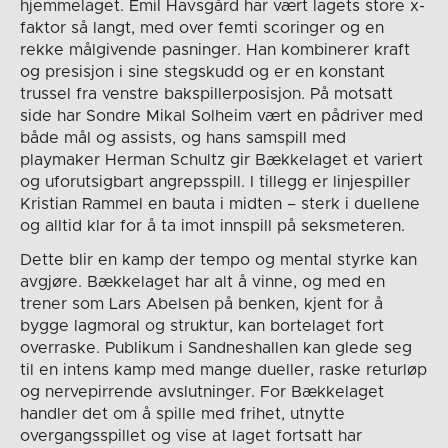
hjemmelaget. Emil Havsgård har vært lagets store x-
faktor så langt, med over femti scoringer og en
rekke målgivende pasninger. Han kombinerer kraft
og presisjon i sine stegskudd og er en konstant
trussel fra venstre bakspillerposisjon. På motsatt
side har Sondre Mikal Solheim vært en pådriver med
både mål og assists, og hans samspill med
playmaker Herman Schultz gir Bækkelaget et variert
og uforutsigbart angrepsspill. I tillegg er linjespiller
Kristian Rammel en bauta i midten – sterk i duellene
og alltid klar for å ta imot innspill på seksmeteren.
Dette blir en kamp der tempo og mental styrke kan
avgjøre. Bækkelaget har alt å vinne, og med en
trener som Lars Abelsen på benken, kjent for å
bygge lagmoral og struktur, kan bortelaget fort
overraske. Publikum i Sandneshallen kan glede seg
til en intens kamp med mange dueller, raske returløp
og nervepirrende avslutninger. For Bækkelaget
handler det om å spille med frihet, utnytte
overgangsspillet og vise at laget fortsatt har