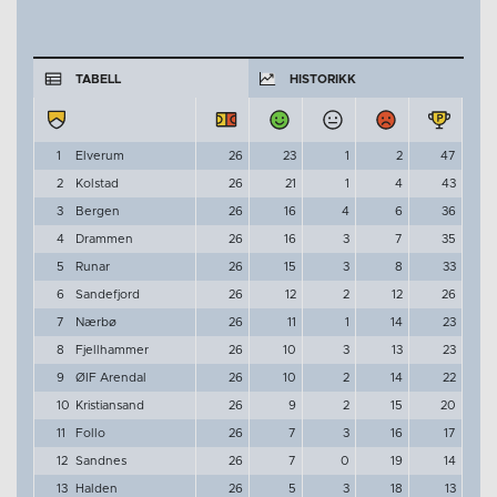
TABELL
HISTORIKK
1
Elverum
26
23
1
2
47
2
Kolstad
26
21
1
4
43
3
Bergen
26
16
4
6
36
4
Drammen
26
16
3
7
35
5
Runar
26
15
3
8
33
6
Sandefjord
26
12
2
12
26
7
Nærbø
26
11
1
14
23
8
Fjellhammer
26
10
3
13
23
9
ØIF Arendal
26
10
2
14
22
10
Kristiansand
26
9
2
15
20
11
Follo
26
7
3
16
17
12
Sandnes
26
7
0
19
14
13
Halden
26
5
3
18
13