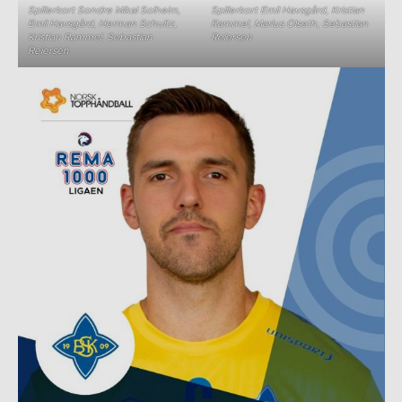
Spillerkort Sondre Mikal Solheim,
Spillerkort Emil Havsgård, Kristian
Emil Havsgård, Herman Schultz,
Rammel, Marius Olseth, Sebastian
Kristian Rammel, Sebastian
Reiersen
Reiersen