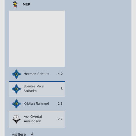
MEP
Herman Schultz
4.2
Sondre Mikal
3
Solheim
Kristian Rammel
2.8
Ask Ovedal
2.7
Amundsen
Vis flere