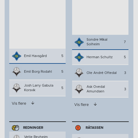
Sondre Mikal
7
Solheim
Emil Havsgård
5
Herman Schultz
5
Emil Borg Rodahl
5
Ole André Oftedal
3
Josh Larry Gabula
Ask Ovedal
5
3
Korsvik
Amundsen
Vis flere
Vis flere
REDNINGER
RÅTASSEN
Vetle Revheim