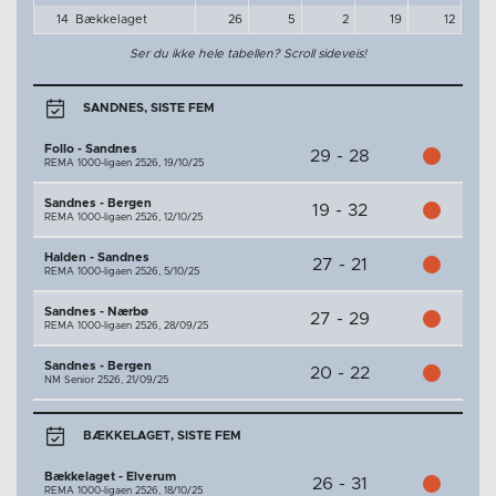
14
Bækkelaget
26
5
2
19
12
Ser du ikke hele tabellen? Scroll sideveis!
SANDNES, SISTE FEM
Follo - Sandnes
29 - 28
REMA 1000-ligaen 2526,
19/10/25
Sandnes - Bergen
19 - 32
REMA 1000-ligaen 2526,
12/10/25
Halden - Sandnes
27 - 21
REMA 1000-ligaen 2526,
5/10/25
Sandnes - Nærbø
27 - 29
REMA 1000-ligaen 2526,
28/09/25
Sandnes - Bergen
20 - 22
NM Senior 2526,
21/09/25
BÆKKELAGET, SISTE FEM
Bækkelaget - Elverum
26 - 31
REMA 1000-ligaen 2526,
18/10/25